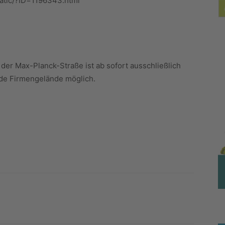
tatic/?ID=1196343.html
der Max-Planck-Straße ist ab sofort ausschließlich
de Firmengelände möglich.