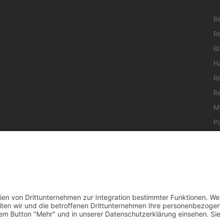
R
R
Bl
H
R
R
M
Po
elle Nachrichten aus dem MKK-Kreis.
F
aktiere uns:
team@mkk-echo.de