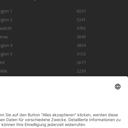
egion 1
6037
egion 2
5241
aulicht
4765
anau
3840
egion 4
3804
egion 3
3153
KK
2677
litik
2239
olge uns auf SocialMedia