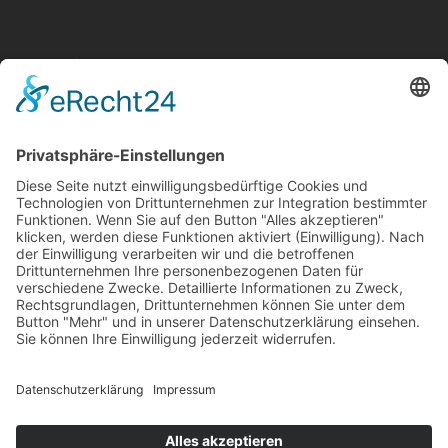
Aktuelle Nachrichten aus dem MKK-Kreis.
Kontaktiere uns:
team@mkk-echo.de
Jetzt
Bericht einreichen
Folge uns auf SocialMedia