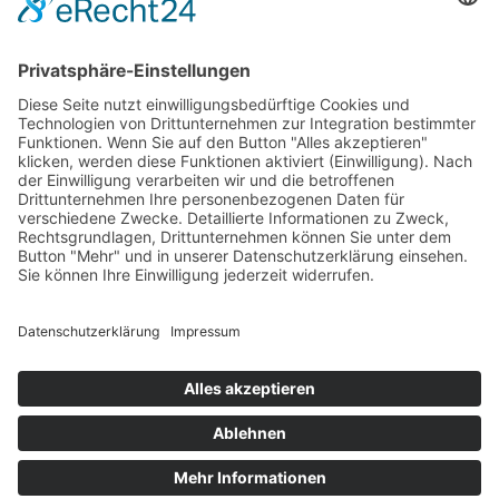
Aktuelle Nachrichten aus dem MKK-Kreis.
Kontaktiere uns:
team@mkk-echo.de
Jetzt
Bericht einreichen
Folge uns auf SocialMedia
© All rights reserved Main-Kinzig Echo