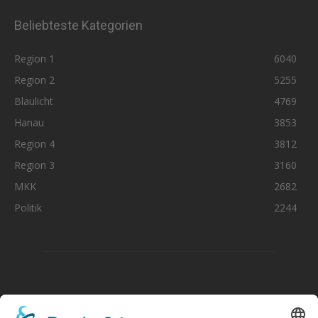
Beliebteste Kategorien
Region 1
6040
Region 2
5255
Blaulicht
4769
Hanau
3853
Region 4
3812
Region 3
3160
MKK
2682
Politik
2244