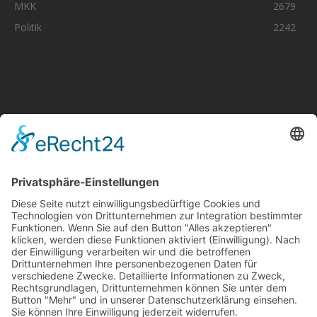
MKK
2679
Politik
2242
Aktuelle Nachrichten aus dem MKK-Kreis.
Kontaktiere uns:
team@mkk-echo.de
Jetzt
Bericht einreichen