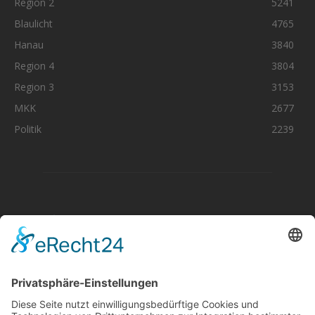
Region 2
5241
Blaulicht
4765
Hanau
3840
Region 4
3804
Region 3
3153
MKK
2677
Politik
2239