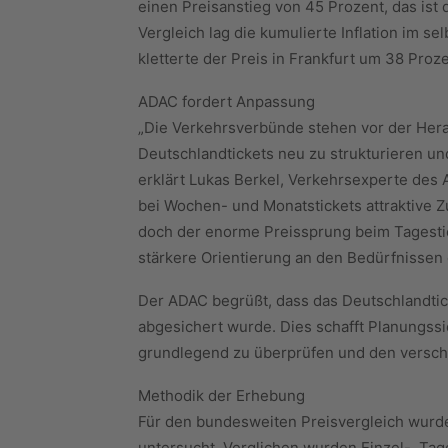
einen Preisanstieg von 45 Prozent, das ist 
Vergleich lag die kumulierte Inflation im se
kletterte der Preis in Frankfurt um 38 Pro
ADAC fordert Anpassung
„Die Verkehrsverbünde stehen vor der Herau
Deutschlandtickets neu zu strukturieren un
erklärt Lukas Berkel, Verkehrsexperte des
bei Wochen- und Monatstickets attraktive 
doch der enorme Preissprung beim Tagestick
stärkere Orientierung an den Bedürfnissen 
Der ADAC begrüßt, dass das Deutschlandtic
abgesichert wurde. Dies schafft Planungssi
grundlegend zu überprüfen und den versc
Methodik der Erhebung
Für den bundesweiten Preisvergleich wur
untersucht. Verglichen wurden Einzel-, Ta