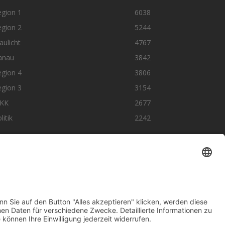
egion 1
6038
egion 2
5244
aulicht
4767
anau
3842
egion 4
3806
egion 3
3154
KK
2677
litik
2242
olge uns auf SocialMedia