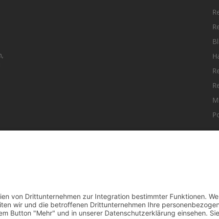
R
R
Bl
H
n,
g
R
R
M
Po
elle Nachrichten aus dem MKK-Kreis.
F
aktiere uns:
team@mkk-echo.de