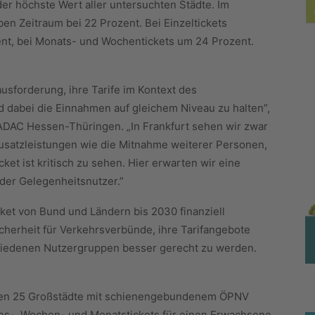
der höchste Wert aller untersuchten Städte. Im
lben Zeitraum bei 22 Prozent. Bei Einzeltickets
zent, bei Monats- und Wochentickets um 24 Prozent.
sforderung, ihre Tarife im Kontext des
d dabei die Einnahmen auf gleichem Niveau zu halten”,
 ADAC Hessen-Thüringen. „In Frankfurt sehen wir zwar
Zusatzleistungen wie die Mitnahme weiterer Personen,
et ist kritisch zu sehen. Hier erwarten wir eine
der Gelegenheitsnutzer.”
ket von Bund und Ländern bis 2030 finanziell
cherheit für Verkehrsverbünde, ihre Tarifangebote
hiedenen Nutzergruppen besser gerecht zu werden.
den 25 Großstädte mit schienengebundenem ÖPNV
ges-, Wochen- und Monatstickets für einen Erwachsene