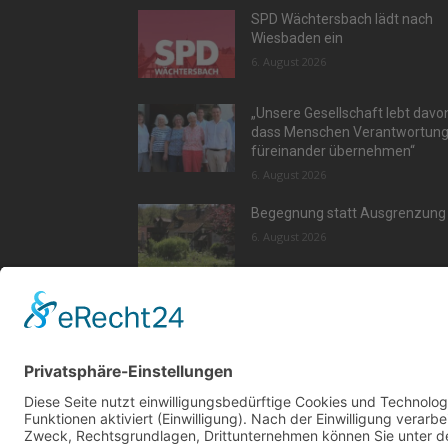
SPD Wächtersbach lädt nach
Wiesbaden ein
6. August 2026
„Unsere Gesellschaft lebt davo
dass Menschen Verantwortun
füreinander übernehmen“
6. August 2026
Begegnung statt Ausgrenzung
6. August 2026
Aktu
Kont