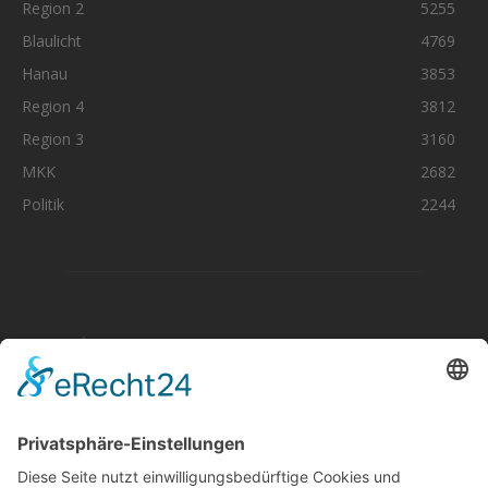
Region 2
5255
Blaulicht
4769
Hanau
3853
Region 4
3812
Region 3
3160
MKK
2682
Politik
2244