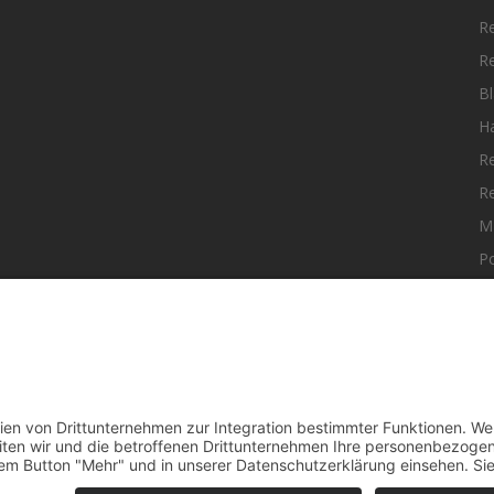
R
R
Bl
H
R
R
M
Po
elle Nachrichten aus dem MKK-Kreis.
F
aktiere uns:
team@mkk-echo.de
t
Bericht einreichen