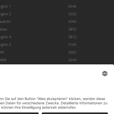
egion 1
6040
egion 2
5255
aulicht
4769
anau
3853
egion 4
3812
egion 3
3160
KK
2682
litik
2244
olge uns auf SocialMedia