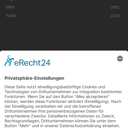
MKK
2682
Politik
2244
Aktuelle Nachrichten aus dem MKK-Kreis.
Kontaktiere uns:
team@mkk-echo.de
Jetzt
Bericht einreichen