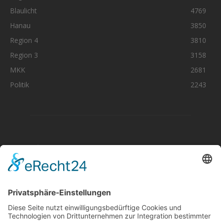
Blaulicht
4769
Hanau
3850
Region 4
3810
Region 3
3158
MKK
2681
Politik
2243