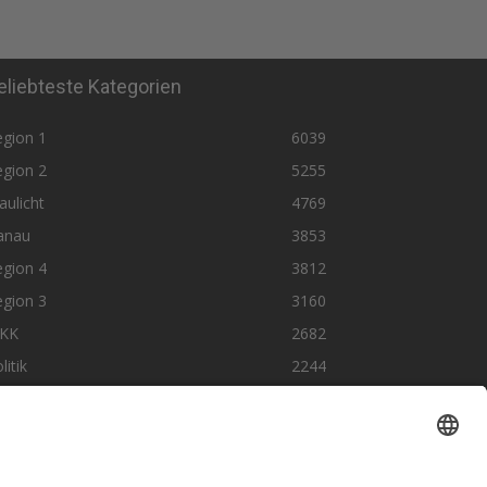
eliebteste Kategorien
egion 1
6039
egion 2
5255
aulicht
4769
anau
3853
egion 4
3812
egion 3
3160
KK
2682
litik
2244