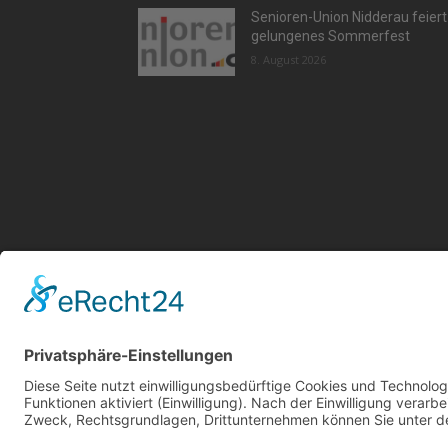
Senioren-Union Nidderau feiert
gelungenes Sommerfest
8. August 2026
Aktu
Kont
Jetz