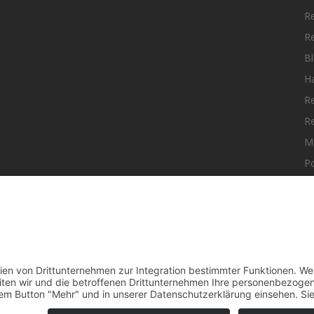
R
R
Bl
H
R
R
M
Po
elle Nachrichten aus dem MKK-Kreis.
F
aktiere uns:
team@mkk-echo.de
t
Bericht einreichen