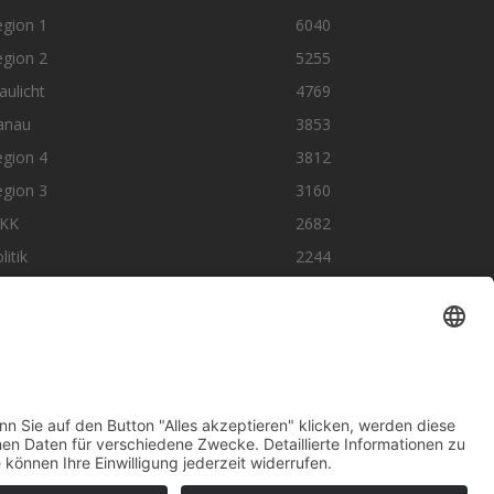
egion 1
6040
egion 2
5255
aulicht
4769
anau
3853
egion 4
3812
egion 3
3160
KK
2682
litik
2244
olge uns auf SocialMedia