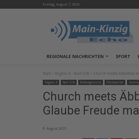
Freitag, August 7, 2026
REGIONALE NACHRICHTEN
SPORT
Start
Region 4
Bad Orb
Church meets Äbbelwoi i
Region 4
Bad Orb
Biebergemünd
Flörsbachtal
Gelnh
Church meets Äbb
Glaube Freude ma
8. August 2025