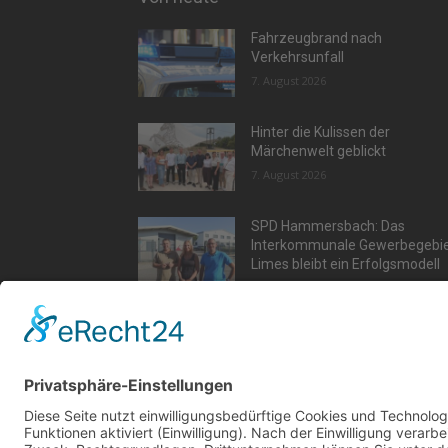
Fahrzeugbrand nach
Verkehrsunfall
7. August 2026
Hinter die Kulissen der
Märchenwelt geblickt
7. August 2026
SPD Hammersbach: Das
Interkommunale Gewerbegebi
Limes bleibt ein Erfolgsmodell
7. August 2026
Aktu
Kont