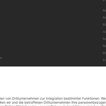
R
R
Bl
H
R
R
M
et
Po
elle Nachrichten aus dem MKK-Kreis.
F
aktiere uns:
team@mkk-echo.de