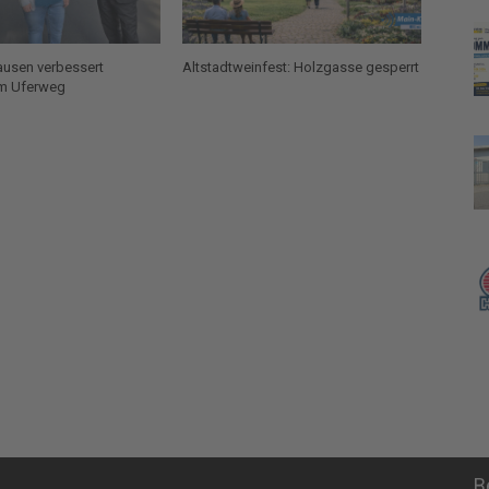
ausen verbessert
Altstadtweinfest: Holzgasse gesperrt
am Uferweg
B