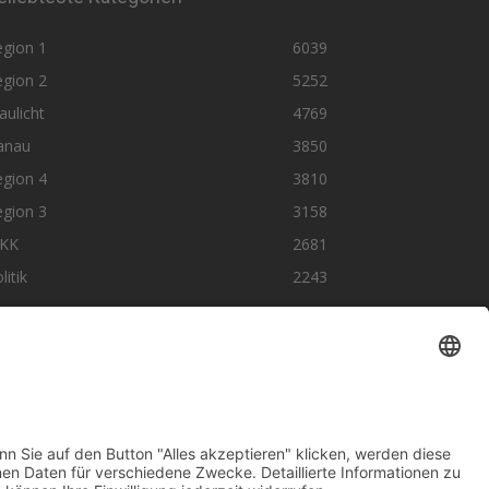
egion 1
6039
egion 2
5252
aulicht
4769
anau
3850
egion 4
3810
egion 3
3158
KK
2681
litik
2243
olge uns auf SocialMedia