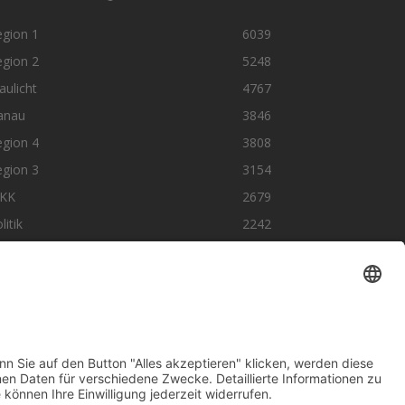
egion 1
6039
egion 2
5248
aulicht
4767
anau
3846
egion 4
3808
egion 3
3154
KK
2679
litik
2242
olge uns auf SocialMedia