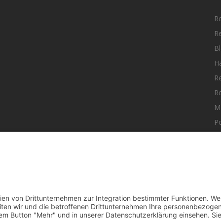
R
R
Bl
H
R
R
M
Po
elle Nachrichten aus dem MKK-Kreis.
F
aktiere uns:
team@mkk-echo.de