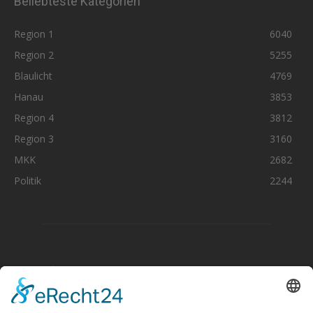
Beliebteste Kategorien
Region 1
6040
Region 2
5255
Blaulicht
4769
Hanau
3853
Region 4
3812
Region 3
3160
MKK
2682
Politik
2244