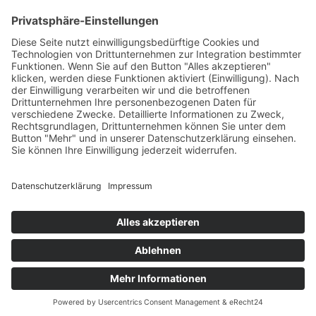
Aktuelle Nachrichten aus dem MKK-Kreis.
Kontaktiere uns:
team@mkk-echo.de
Jetzt
Bericht einreichen
Folge uns auf SocialMedia
© All rights reserved Main-Kinzig Echo
Impressum
Datenschutz
AGB