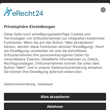
Aktuelle Nachrichten aus dem MKK-Kreis.
Kontaktiere uns:
team@mkk-echo.de
Jetzt
Bericht einreichen
Folge uns auf SocialMedia