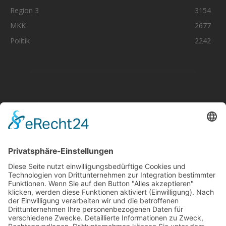
Region 3
3154
MKK
2677
Politik
2242
Aktuelle Nachrichten aus dem MKK-Kreis.
Kontaktiere uns:
team@mkk-echo.de