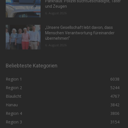
Parkhaus: Polizei suchtGeschädigte, Täter
und Zeugen
6. August 2026
„Unsere Gesellschaft lebt davon, dass
Menschen Verantwortung füreinander
übernehmen“
6. August 2026
Beliebteste Kategorien
Region 1
6038
Region 2
5244
Blaulicht
4767
Hanau
3842
Region 4
3806
Region 3
3154