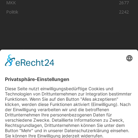
MKK
2677
Politik
2242
Aktuelle Nachrichten aus dem MKK-Kreis.
Kontaktiere uns:
team@mkk-echo.de
Jetzt
Bericht einreichen