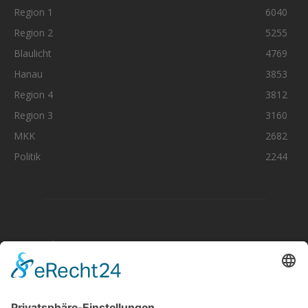
Region 1
6040
Region 2
5255
Blaulicht
4769
Hanau
3853
Region 4
3812
Region 3
3160
MKK
2682
Politik
2244