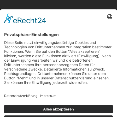
Aktuelle Nachrichten aus dem MKK-Kreis.
Kontaktiere uns:
team@mkk-echo.de
Jetzt
Bericht einreichen
Folge uns auf SocialMedia